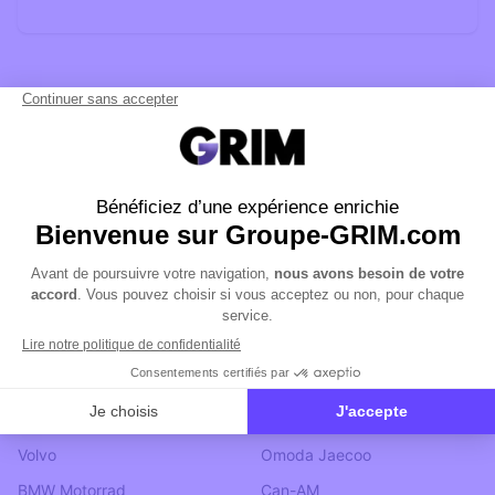
NOS MARQUES
Ford
Cupra
BMW
Skoda
MINI
XPENG
Jaguar
Giant
Land Rover
Ride And Co
Volvo
Omoda Jaecoo
BMW Motorrad
Can-AM