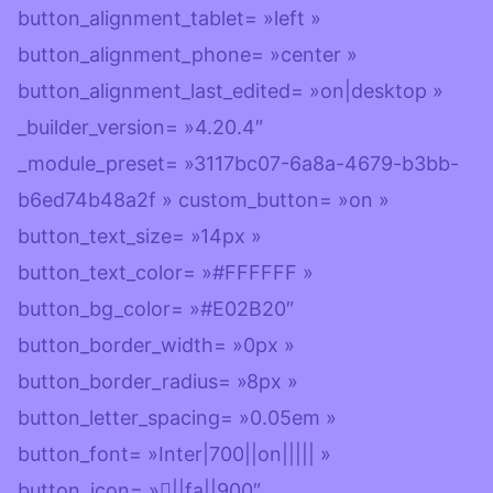
button_alignment_tablet= »left »
button_alignment_phone= »center »
button_alignment_last_edited= »on|desktop »
_builder_version= »4.20.4″
_module_preset= »3117bc07-6a8a-4679-b3bb-
b6ed74b48a2f » custom_button= »on »
button_text_size= »14px »
button_text_color= »#FFFFFF »
button_bg_color= »#E02B20″
button_border_width= »0px »
button_border_radius= »8px »
button_letter_spacing= »0.05em »
button_font= »Inter|700||on||||| »
button_icon= »||fa||900″