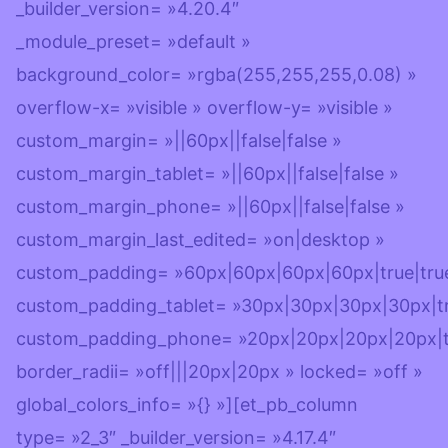
_builder_version= »4.20.4″
_module_preset= »default »
background_color= »rgba(255,255,255,0.08) »
overflow-x= »visible » overflow-y= »visible »
custom_margin= »||60px||false|false »
custom_margin_tablet= »||60px||false|false »
custom_margin_phone= »||60px||false|false »
custom_margin_last_edited= »on|desktop »
custom_padding= »60px|60px|60px|60px|true|tru
custom_padding_tablet= »30px|30px|30px|30px|tr
custom_padding_phone= »20px|20px|20px|20px|tr
border_radii= »off|||20px|20px » locked= »off »
global_colors_info= »{} »][et_pb_column
type= »2_3″ _builder_version= »4.17.4″