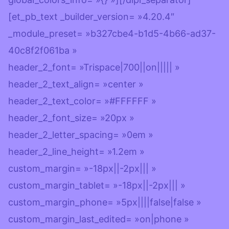
[et_pb_text _builder_version= »4.20.4″
_module_preset= »b327cbe4-b1d5-4b66-ad37-
40c8f2f061ba »
header_2_font= »Trispace|700||on||||| »
header_2_text_align= »center »
header_2_text_color= »#FFFFFF »
header_2_font_size= »20px »
header_2_letter_spacing= »0em »
header_2_line_height= »1.2em »
custom_margin= »-18px||-2px||| »
custom_margin_tablet= »-18px||-2px||| »
custom_margin_phone= »5px||||false|false »
custom_margin_last_edited= »on|phone »