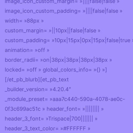
image_icon_custom_margin= »||||false|false »
image_icon_custom_padding= »||||false|false »
width= »88px »
custom_margin= »||10px||false|false »
custom_padding= »10px|15px|0px|15px|false|true 
animation= »off »
border_radii= »on|38px|38px|38px|38px »
locked= »off » global_colors_info= »{} »]
[/et_pb_blurb][et_pb_text
_builder_version= »4.20.4″
_module_preset= »aaa7c440-590a-4078-ae0c-
0f3c699ac51c » header_font= »|||||||| »
header_3_font= »Trispace|700||||||| »
header_3_text_color= »#FFFFFF »