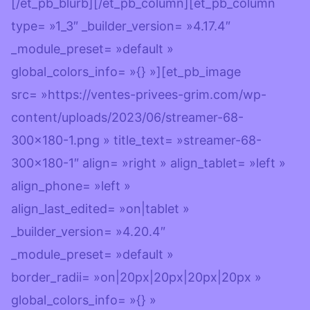
[/et_pb_blurb][/et_pb_column][et_pb_column
type= »1_3″ _builder_version= »4.17.4″
_module_preset= »default »
global_colors_info= »{} »][et_pb_image
src= »https://ventes-privees-grim.com/wp-
content/uploads/2023/06/streamer-68-
300×180-1.png » title_text= »streamer-68-
300×180-1″ align= »right » align_tablet= »left »
align_phone= »left »
align_last_edited= »on|tablet »
_builder_version= »4.20.4″
_module_preset= »default »
border_radii= »on|20px|20px|20px|20px »
global_colors_info= »{} »