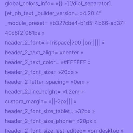
global_colors_info= »{} »][/dipl_separator]
[et_pb_text _builder_version= »4.20.4″
_module_preset= »b327cbe4-b1d5-4b66-ad37-
40c8f2f061ba »
header_2_font= »Trispace|700||on||||| »
header_2_text_align= »center »
header_2_text_color= »#FFFFFF »
header_2_font_size= »20px »
header_2_letter_spacing= »0em »
header_2_line_height= »1.2em »
custom_margin= »||-2px||| »
header_2_font_size_tablet= »32px »
header_2_font_size_phone= »20px »
header_2_font_size_last_edited= »on|desktop »