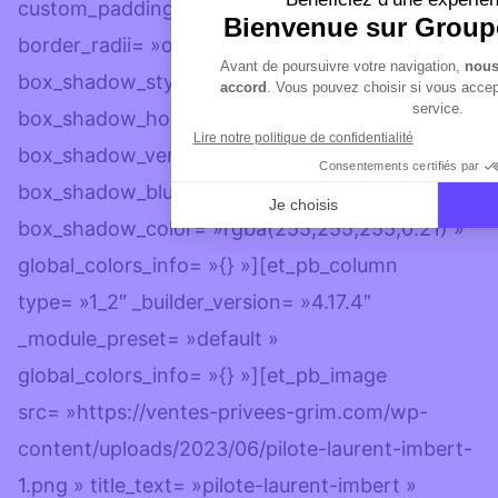
custom_padding_phone= »20px|20px|20px|20px|tr
border_radii= »off|20px|20px|| »
box_shadow_style= »preset1″
box_shadow_horizontal= »-1px »
box_shadow_vertical= »-1px »
box_shadow_blur= »0px »
box_shadow_color= »rgba(255,255,255,0.21) »
global_colors_info= »{} »][et_pb_column
type= »1_2″ _builder_version= »4.17.4″
_module_preset= »default »
global_colors_info= »{} »][et_pb_image
src= »https://ventes-privees-grim.com/wp-
content/uploads/2023/06/pilote-laurent-imbert-
1.png » title_text= »pilote-laurent-imbert »