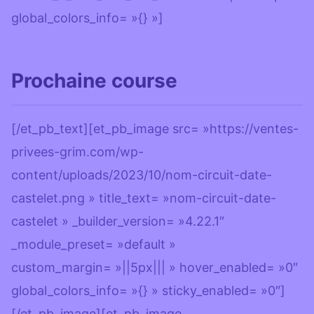
global_colors_info= »{} »]
Prochaine course
[/et_pb_text][et_pb_image src= »https://ventes-
privees-grim.com/wp-
content/uploads/2023/10/nom-circuit-date-
castelet.png » title_text= »nom-circuit-date-
castelet » _builder_version= »4.22.1″
_module_preset= »default »
custom_margin= »||5px||| » hover_enabled= »0″
global_colors_info= »{} » sticky_enabled= »0″]
[/et_pb_image][et_pb_image