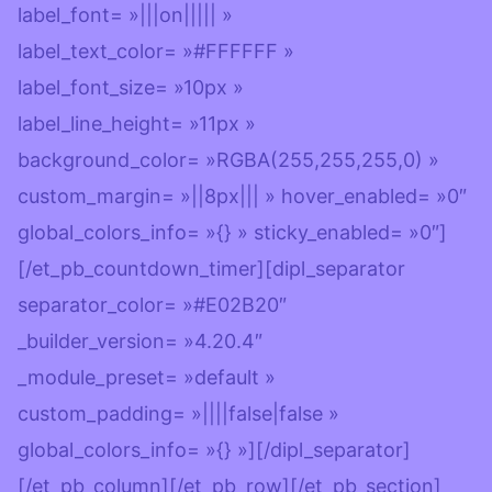
label_font= »|||on||||| »
label_text_color= »#FFFFFF »
label_font_size= »10px »
label_line_height= »11px »
background_color= »RGBA(255,255,255,0) »
custom_margin= »||8px||| » hover_enabled= »0″
global_colors_info= »{} » sticky_enabled= »0″]
[/et_pb_countdown_timer][dipl_separator
separator_color= »#E02B20″
_builder_version= »4.20.4″
_module_preset= »default »
custom_padding= »||||false|false »
global_colors_info= »{} »][/dipl_separator]
[/et_pb_column][/et_pb_row][/et_pb_section]