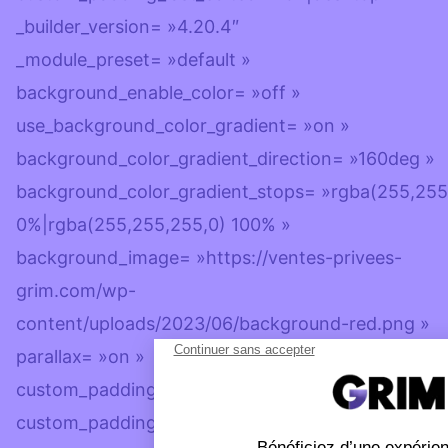
_builder_version= »4.20.4″
_module_preset= »default »
background_enable_color= »off »
use_background_color_gradient= »on »
background_color_gradient_direction= »160deg »
background_color_gradient_stops= »rgba(255,255
0%|rgba(255,255,255,0) 100% »
background_image= »https://ventes-privees-
grim.com/wp-
content/uploads/2023/06/background-red.png »
parallax= »on »
custom_padding= »60px|60px|60px|60px|true|tru
custom_padding_tablet= »30px|30px|30px|30px|tr