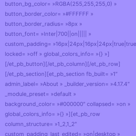
button_bg_color= »RGBA(255,255,255,0) »
button_border_color= »#FFFFFF »
button_border_radius= »8px »
button_font= »Inter|700||on||||| »
custom_padding= »16px|24px|16px|24px|true|true
locked= »off » global_colors_info= »{} »]
[/et_pb_button][/et_pb_column][/et_pb_row]
[/et_pb_section][et_pb_section fb_built= »1″
admin_label= »About » _builder_version= »4.17.4″
_module_preset= »default »
background_color= »#000000″ collapsed= »on »
global_colors_info= »{} »][et_pb_row
column_structure= »1_2,1_2″
custom_padding_last_edited= »on|desktop »