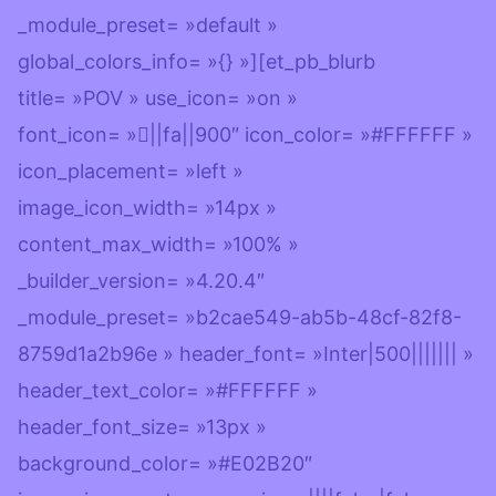
_module_preset= »default »
global_colors_info= »{} »][et_pb_blurb
title= »POV » use_icon= »on »
font_icon= »||fa||900″ icon_color= »#FFFFFF »
icon_placement= »left »
image_icon_width= »14px »
content_max_width= »100% »
_builder_version= »4.20.4″
_module_preset= »b2cae549-ab5b-48cf-82f8-
8759d1a2b96e » header_font= »Inter|500||||||| »
header_text_color= »#FFFFFF »
header_font_size= »13px »
background_color= »#E02B20″