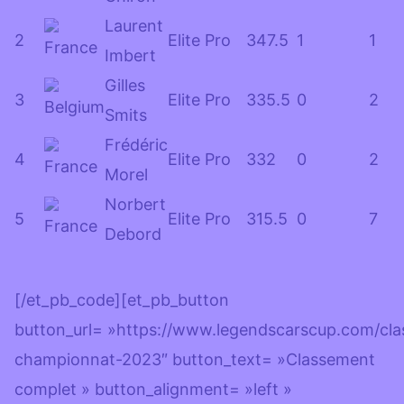
Laurent
2
Elite Pro
347.5
1
1
Imbert
Gilles
3
Elite Pro
335.5
0
2
Smits
Frédéric
4
Elite Pro
332
0
2
Morel
Norbert
5
Elite Pro
315.5
0
7
Debord
[/et_pb_code][et_pb_button
button_url= »https://www.legendscarscup.com/cla
championnat-2023″ button_text= »Classement
complet » button_alignment= »left »