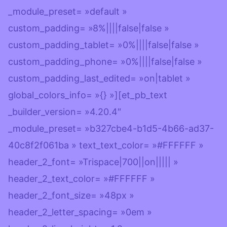
_module_preset= »default »
custom_padding= »8%||||false|false »
custom_padding_tablet= »0%||||false|false »
custom_padding_phone= »0%||||false|false »
custom_padding_last_edited= »on|tablet »
global_colors_info= »{} »][et_pb_text
_builder_version= »4.20.4″
_module_preset= »b327cbe4-b1d5-4b66-ad37-
40c8f2f061ba » text_text_color= »#FFFFFF »
header_2_font= »Trispace|700||on||||| »
header_2_text_color= »#FFFFFF »
header_2_font_size= »48px »
header_2_letter_spacing= »0em »