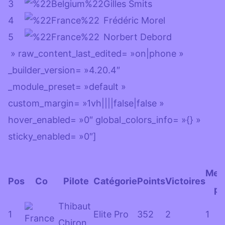
3
Gilles Smits
4
Frédéric Morel
5
Norbert Debord
» raw_content_last_edited= »on|phone »
_builder_version= »4.20.4″
_module_preset= »default »
custom_margin= »1vh||||false|false »
hover_enabled= »0″ global_colors_info= »{} »
sticky_enabled= »0″]
Meil
Pos
Co
Pilote
Catégorie
Points
Victoires
pl
Thibaut
1
Elite Pro
352
2
1
Chiron