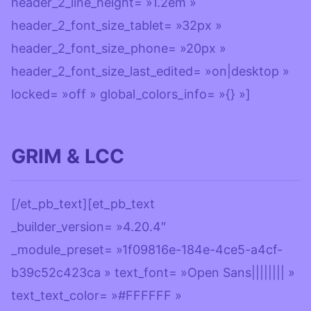
header_2_line_height= »1.2em »
header_2_font_size_tablet= »32px »
header_2_font_size_phone= »20px »
header_2_font_size_last_edited= »on|desktop »
locked= »off » global_colors_info= »{} »]
GRIM & LCC
[/et_pb_text][et_pb_text
_builder_version= »4.20.4″
_module_preset= »1f09816e-184e-4ce5-a4cf-
b39c52c423ca » text_font= »Open Sans|||||||| »
text_text_color= »#FFFFFF »